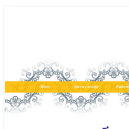
Home
Abreu e araujo
Embroi