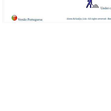
Under c
Versão Portuguesa
Abreu & Araújo, Lda - All rights reverved - Bes